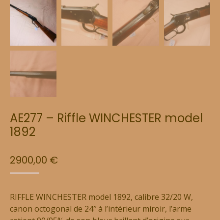
AE277 – Riffle WINCHESTER model
1892
2900,00
€
RIFFLE WINCHESTER model 1892, calibre 32/20 W,
canon octogonal de 24″ à l’intérieur miroir, l’arme