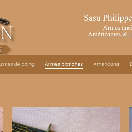
Armes de poing
Armes blanches
Americana
D