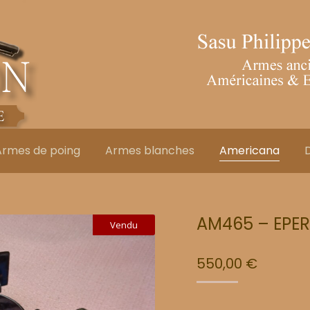
Armes de poing
Armes blanches
Americana
D
AM465 – EPE
Vendu
550,00
€