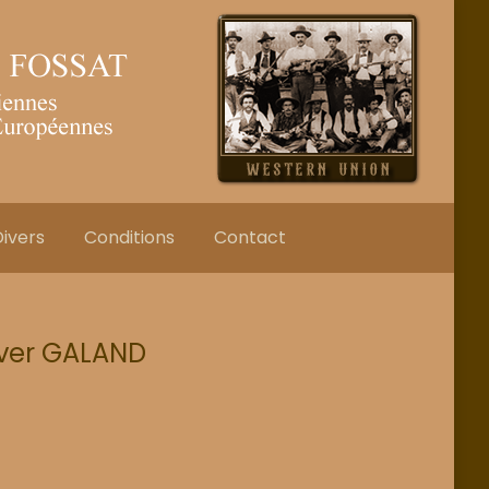
ivers
Conditions
Contact
lver GALAND