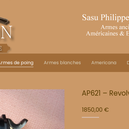
Armes de poing
Armes blanches
Americana
D
AP621 – Revo
1850,00
€