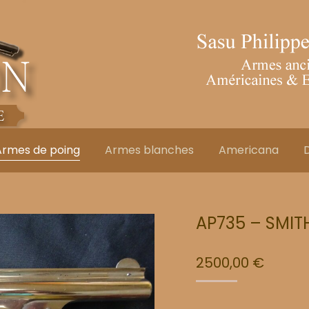
Armes de poing
Armes blanches
Americana
D
AP735 – SMI
2500,00
€