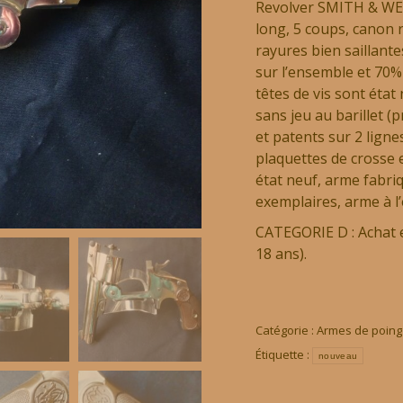
Revolver SMITH & WES
long, 5 coups, canon 
rayures bien saillante
sur l’ensemble et 70% 
têtes de vis sont état
sans jeu au barillet 
et patents sur 2 ligne
plaquettes de crosse 
état neuf, arme fabri
exemplaires, arme à l
CATEGORIE D : Achat e
18 ans).
Catégorie :
Armes de poing
Étiquette :
nouveau