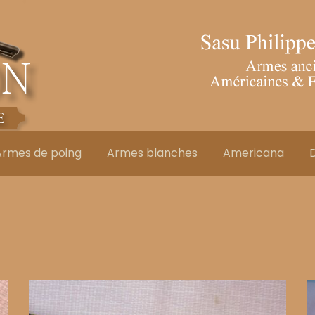
Armes de poing
Armes blanches
Americana
D